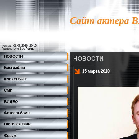
Сайт актера
В
Четверг, 06.08.2026, 20:15
Приветствую Вас
Гость
НОВОСТИ
НОВОСТИ
Биография
15 марта 2010
КИНО/ТЕАТР
СМИ
ВИДЕО
Фотоальбомы
Гостевая книга
Форум